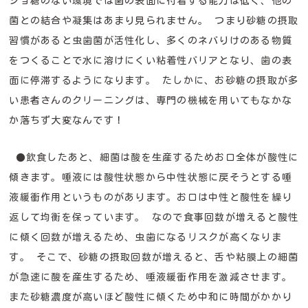
ショ糖のない環境では歯の表面に付着する能力は低く、他の
菌との結合や凝集はあまり見られません。 つまり砂糖の摂取
習慣があると虫歯菌が活性化し、多くのネバりけのある物質
をつくることで水に溶けにくい粘着性バリアとなり、歯の表
面に停滞するようになります。 たしかに、お砂糖の摂取が多
い患者さんのクリーニングは、専門の機械を用いてもなかな
か落ちず大変なんです！
●飲食したあと、細菌は酸を生産するためお口全体が酸性に
傾きます。唾液には酸性状態から中性状態に戻そうとする唾
液緩衝作用というものがあります。お口は中性と酸性を繰り
返して均衡を保っています。 なので食事回数が増えると酸性
に傾く回数が増えるため、虫歯になるリスクが高くなりま
す。 そこで、砂糖の摂取回数が増えると、舌や粘膜上の細菌
が急速に酸を産生するため、唾液緩衝作用を激減させます。
また砂糖濃度が高いほど酸性に傾くため中和に時間がかかり